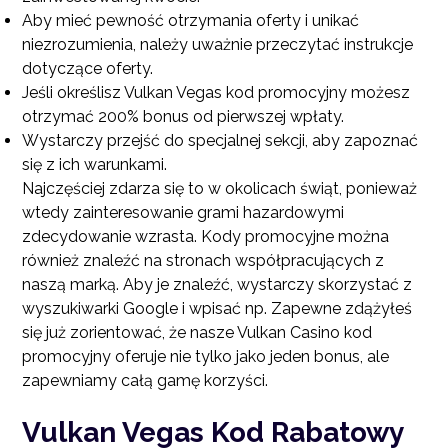
Aby mieć pewność otrzymania oferty i unikać
niezrozumienia, należy uważnie przeczytać instrukcje
dotyczące oferty.
Jeśli określisz Vulkan Vegas kod promocyjny możesz
otrzymać 200% bonus od pierwszej wpłaty.
Wystarczy przejść do specjalnej sekcji, aby zapoznać
się z ich warunkami.
Najczęściej zdarza się to w okolicach świąt, ponieważ
wtedy zainteresowanie grami hazardowymi
zdecydowanie wzrasta. Kody promocyjne można
również znaleźć na stronach współpracujących z
naszą marką. Aby je znaleźć, wystarczy skorzystać z
wyszukiwarki Google i wpisać np. Zapewne zdążyłeś
się już zorientować, że nasze Vulkan Casino kod
promocyjny oferuje nie tylko jako jeden bonus, ale
zapewniamy całą gamę korzyści.
Vulkan Vegas Kod Rabatowy