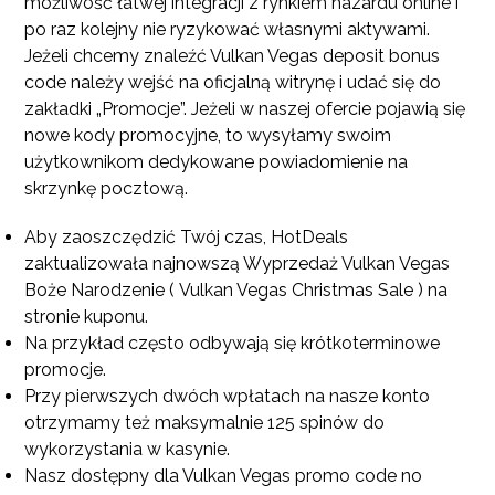
możliwość łatwej integracji z rynkiem hazardu online i
po raz kolejny nie ryzykować własnymi aktywami.
Jeżeli chcemy znaleźć Vulkan Vegas deposit bonus
code należy wejść na oficjalną witrynę i udać się do
zakładki „Promocje”. Jeżeli w naszej ofercie pojawią się
nowe kody promocyjne, to wysyłamy swoim
użytkownikom dedykowane powiadomienie na
skrzynkę pocztową.
Aby zaoszczędzić Twój czas, HotDeals
zaktualizowała najnowszą Wyprzedaż Vulkan Vegas
Boże Narodzenie ( Vulkan Vegas Christmas Sale ) na
stronie kuponu.
Na przykład często odbywają się krótkoterminowe
promocje.
Przy pierwszych dwóch wpłatach na nasze konto
otrzymamy też maksymalnie 125 spinów do
wykorzystania w kasynie.
Nasz dostępny dla Vulkan Vegas promo code no