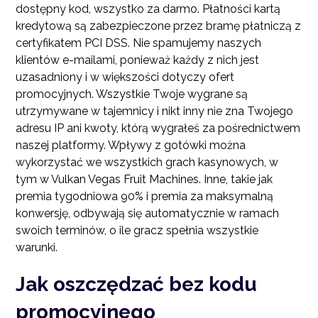
dostępny kod, wszystko za darmo. Płatności kartą
kredytową są zabezpieczone przez bramę płatniczą z
certyfikatem PCI DSS. Nie spamujemy naszych
klientów e-mailami, ponieważ każdy z nich jest
uzasadniony i w większości dotyczy ofert
promocyjnych. Wszystkie Twoje wygrane są
utrzymywane w tajemnicy i nikt inny nie zna Twojego
adresu IP ani kwoty, którą wygrałeś za pośrednictwem
naszej platformy. Wpływy z gotówki można
wykorzystać we wszystkich grach kasynowych, w
tym w Vulkan Vegas Fruit Machines. Inne, takie jak
premia tygodniowa 90% i premia za maksymalną
konwersję, odbywają się automatycznie w ramach
swoich terminów, o ile gracz spełnia wszystkie
warunki.
Jak oszczędzać bez kodu
promocyjnego