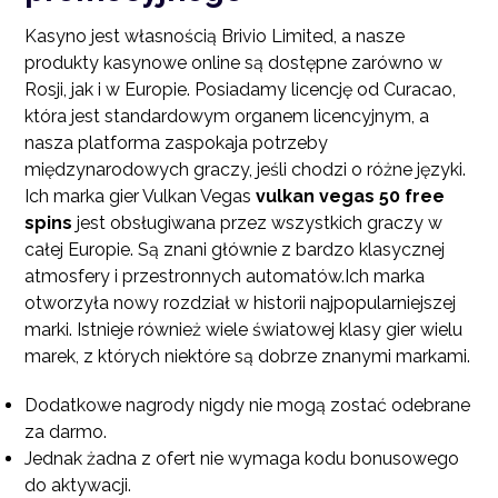
Kasyno jest własnością Brivio Limited, a nasze
produkty kasynowe online są dostępne zarówno w
Rosji, jak i w Europie. Posiadamy licencję od Curacao,
która jest standardowym organem licencyjnym, a
nasza platforma zaspokaja potrzeby
międzynarodowych graczy, jeśli chodzi o różne języki.
Ich marka gier Vulkan Vegas
vulkan vegas 50 free
spins
jest obsługiwana przez wszystkich graczy w
całej Europie. Są znani głównie z bardzo klasycznej
atmosfery i przestronnych automatów.Ich marka
otworzyła nowy rozdział w historii najpopularniejszej
marki. Istnieje również wiele światowej klasy gier wielu
marek, z których niektóre są dobrze znanymi markami.
Dodatkowe nagrody nigdy nie mogą zostać odebrane
za darmo.
Jednak żadna z ofert nie wymaga kodu bonusowego
do aktywacji.