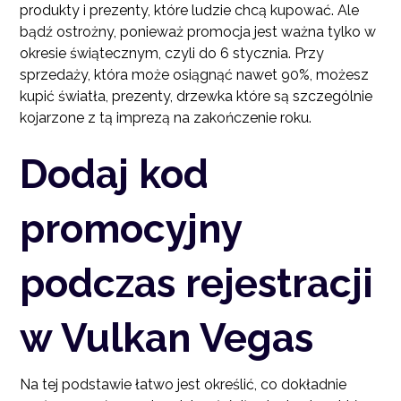
produkty i prezenty, które ludzie chcą kupować. Ale
bądź ostrożny, ponieważ promocja jest ważna tylko w
okresie świątecznym, czyli do 6 stycznia. Przy
sprzedaży, która może osiągnąć nawet 90%, możesz
kupić światła, prezenty, drzewka które są szczególnie
kojarzone z tą imprezą na zakończenie roku.
Dodaj kod
promocyjny
podczas rejestracji
w Vulkan Vegas
Na tej podstawie łatwo jest określić, co dokładnie