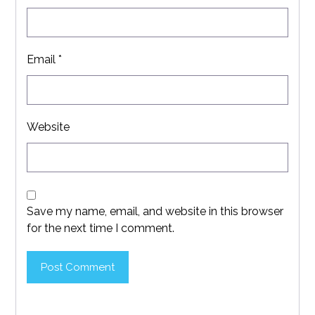
Email
*
Website
Save my name, email, and website in this browser
for the next time I comment.
Post Comment