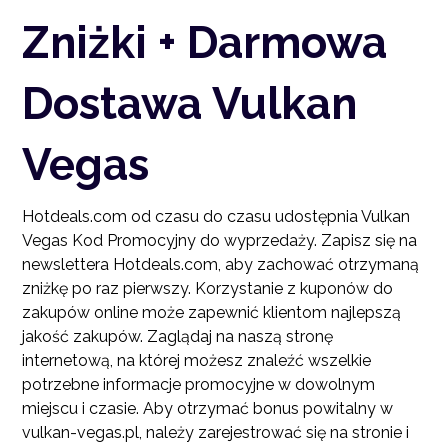
Zniżki + Darmowa
Dostawa Vulkan
Vegas
Hotdeals.com od czasu do czasu udostępnia Vulkan
Vegas Kod Promocyjny do wyprzedaży. Zapisz się na
newslettera Hotdeals.com, aby zachować otrzymaną
zniżkę po raz pierwszy. Korzystanie z kuponów do
zakupów online może zapewnić klientom najlepszą
jakość zakupów. Zaglądaj na naszą stronę
internetową, na której możesz znaleźć wszelkie
potrzebne informacje promocyjne w dowolnym
miejscu i czasie. Aby otrzymać bonus powitalny w
vulkan-vegas.pl, należy zarejestrować się na stronie i