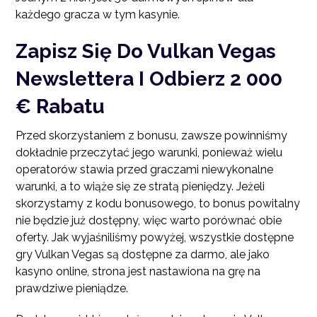
każdego gracza w tym kasynie.
Zapisz Się Do Vulkan Vegas
Newslettera I Odbierz 2 000
€ Rabatu
Przed skorzystaniem z bonusu, zawsze powinniśmy
dokładnie przeczytać jego warunki, ponieważ wielu
operatorów stawia przed graczami niewykonalne
warunki, a to wiąże się ze stratą pieniędzy. Jeżeli
skorzystamy z kodu bonusowego, to bonus powitalny
nie będzie już dostępny, więc warto porównać obie
oferty. Jak wyjaśniliśmy powyżej, wszystkie dostępne
gry Vulkan Vegas są dostępne za darmo, ale jako
kasyno online, strona jest nastawiona na grę na
prawdziwe pieniądze.