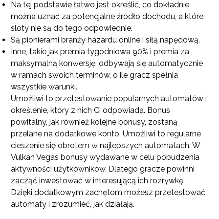
Na tej podstawie łatwo jest określić, co dokładnie
można uznać za potencjalne źródło dochodu, a które
sloty nie są do tego odpowiednie.
Są pionierami branży hazardu online i siłą napędową.
Inne, takie jak premia tygodniowa 90% i premia za
maksymalną konwersję, odbywają się automatycznie
w ramach swoich terminów, o ile gracz spełnia
wszystkie warunki.
Umożliwi to przetestowanie popularnych automatów i
określenie, który z nich Ci odpowiada. Bonus
powitalny, jak również kolejne bonusy, zostaną
przelane na dodatkowe konto. Umożliwi to regularne
cieszenie się obrotem w najlepszych automatach. W
Vulkan Vegas bonusy wydawane w celu pobudzenia
aktywności użytkowników. Dlatego gracze powinni
zacząć inwestować w interesującą ich rozrywkę.
Dzięki dodatkowym zachętom możesz przetestować
automaty i zrozumieć, jak działają.