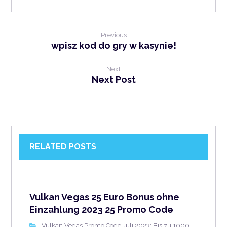
Previous
wpisz kod do gry w kasynie!
Next
Next Post
RELATED POSTS
Vulkan Vegas 25 Euro Bonus ohne
Einzahlung 2023 25 Promo Code
Vulkan Vegas Promo Code Juli 2023: Bis zu 1000