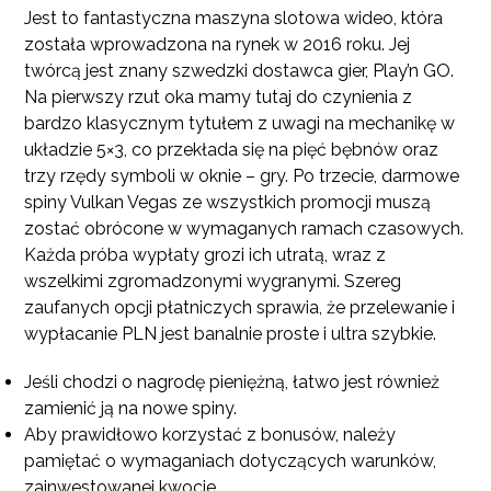
Jest to fantastyczna maszyna slotowa wideo, która
została wprowadzona na rynek w 2016 roku. Jej
twórcą jest znany szwedzki dostawca gier, Play’n GO.
Na pierwszy rzut oka mamy tutaj do czynienia z
bardzo klasycznym tytułem z uwagi na mechanikę w
układzie 5×3, co przekłada się na pięć bębnów oraz
trzy rzędy symboli w oknie – gry. Po trzecie, darmowe
spiny Vulkan Vegas ze wszystkich promocji muszą
zostać obrócone w wymaganych ramach czasowych.
Każda próba wypłaty grozi ich utratą, wraz z
wszelkimi zgromadzonymi wygranymi. Szereg
zaufanych opcji płatniczych sprawia, że przelewanie i
wypłacanie PLN jest banalnie proste i ultra szybkie.
Jeśli chodzi o nagrodę pieniężną, łatwo jest również
zamienić ją na nowe spiny.
Aby prawidłowo korzystać z bonusów, należy
pamiętać o wymaganiach dotyczących warunków,
zainwestowanej kwocie.