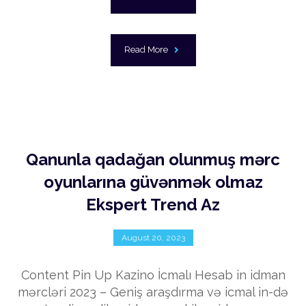
Read More
Qanunla qadağan olunmuş mərc
oyunlarına güvənmək olmaz
Ekspert Trend Az
August 20, 2023
Content Pin Up Kazino İcmalı Hesab in idman
mərcləri 2023 – Geniş araşdırma və icmal in-də