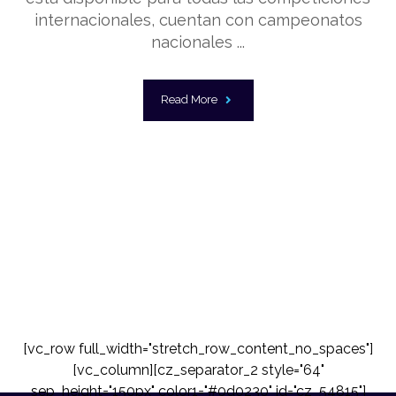
internacionales, cuentan con campeonatos
nacionales ...
Read More
[vc_row full_width="stretch_row_content_no_spaces"]
[vc_column][cz_separator_2 style="64"
sep_height="150px" color1="#0d0230" id="cz_54815"]