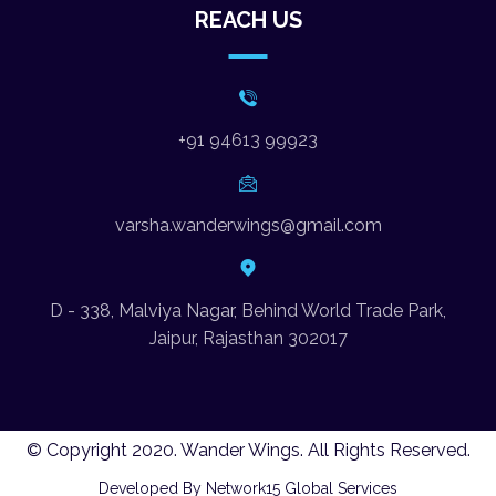
REACH US
+91 94613 99923
varsha.wanderwings@gmail.com
D - 338, Malviya Nagar, Behind World Trade Park,
Jaipur, Rajasthan 302017
© Copyright 2020. Wander Wings. All Rights Reserved.
Developed By Network15 Global Services