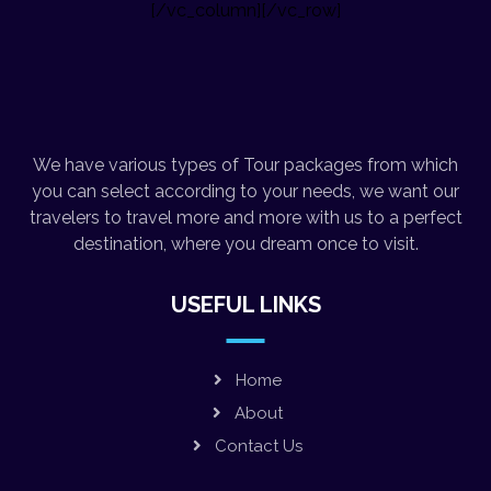
[/vc_column][/vc_row]
We have various types of Tour packages from which
you can select according to your needs, we want our
travelers to travel more and more with us to a perfect
destination, where you dream once to visit.
USEFUL LINKS
Home
About
Contact Us