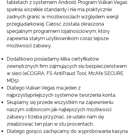
tabletach z systemem Android. Program Vulkan Vegas
spełnia wszelkie standardy i nie ma praktycznie
żadnych granic w możliwościach względem wersji
przeglądarkowej. Całość została okraszona
specjalnym programem lojalnościowym, który
zapewnia stałym użytkownikom coraz lepsze
możliwości zabawy.
Dodatkowo posiadamy kilka certyfikatów
zewnętrznych firm zajmujących się bezpieczeństwem
w sieci (eCOGRA, FS AntiFraud Tool, McAfe SECURE,
MD5).
Dlatego Vulkan Vegas ma jeden z
najprzystępniejszych systemów tworzenia konta.
Skupiamy się przede wszystkim na zapewnieniu
naszym odbiorcom jak najlepszych możliwości
zabawy i trzeba przyznać, że udało nam się
zrealizować ten plan w stu procentach.
Dlatego gorąco zachęcamy do wypróbowania kasyna