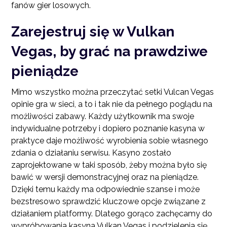
fanów gier losowych.
Zarejestruj się w Vulkan
Vegas, by grać na prawdziwe
pieniądze
Mimo wszystko można przeczytać setki Vulcan Vegas
opinie gra w sieci, a to i tak nie da pełnego poglądu na
możliwości zabawy. Każdy użytkownik ma swoje
indywidualne potrzeby i dopiero poznanie kasyna w
praktyce daje możliwość wyrobienia sobie własnego
zdania o działaniu serwisu. Kasyno zostało
zaprojektowane w taki sposób, żeby można było się
bawić w wersji demonstracyjnej oraz na pieniądze.
Dzięki temu każdy ma odpowiednie szanse i może
bezstresowo sprawdzić kluczowe opcje związane z
działaniem platformy. Dlatego gorąco zachęcamy do
wypróbowania kasyna Vulkan Vegas i podzielenia się