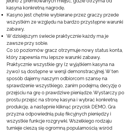
jedno z premiowanych miejsc, gdzie otrzyma od
kasyna konkretną nagrodę.
Kasyno jest chętnie wybierane przez graczy przede
wszystkim ze względu na bardzo przystępne warunki
zabawy.
W dzisiejszym świecie praktycznie każdy ma je
zawsze przy sobie.
Co 10 poziomów gracz otrzymuje nowy status konta,
który zapewnia mu lepsze warunki zabawy.
Praktycznie wszystkie gry (z wyjątkiem kasyna na
żywo) są dostępne w wersji demonstracyjnej. W ten
sposób dajemy naszym odbiorcom szansę na
sprawdzenie wszystkiego, zanim podejmą decyzję o
przejściu na grę o prawdziwe pieniądze. Wystarczy po
prostu przejść na stronę kasyna i wybrać konkretną
produkcję, a następnie kliknąć przycisk DEMO. Gra
przyzna odpowiednią pulę fikcyjnych pieniędzy i
wszystkie funkcje rozgrywki. Wszelkiego rodzaju
turnieje cieszą się ogromną popularnością wśród