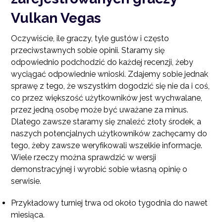
Vulkan Vegas
Oczywiście, ile graczy, tyle gustów i często
przeciwstawnych sobie opinii. Staramy się
odpowiednio podchodzić do każdej recenzji, żeby
wyciągać odpowiednie wnioski. Zdajemy sobie jednak
sprawę z tego, że wszystkim dogodzić się nie da i coś,
co przez większość użytkowników jest wychwalane,
przez jedną osobę może być uważane za minus.
Dlatego zawsze staramy się znaleźć złoty środek, a
naszych potencjalnych użytkowników zachęcamy do
tego, żeby zawsze weryfikowali wszelkie informacje.
Wiele rzeczy można sprawdzić w wersji
demonstracyjnej i wyrobić sobie własną opinię o
serwisie.
Przykładowy turniej trwa od około tygodnia do nawet
miesiąca.