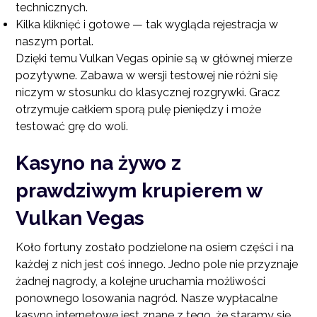
technicznych.
Kilka kliknięć i gotowe — tak wygląda rejestracja w
naszym portal.
Dzięki temu Vulkan Vegas opinie są w głównej mierze
pozytywne. Zabawa w wersji testowej nie różni się
niczym w stosunku do klasycznej rozgrywki. Gracz
otrzymuje całkiem sporą pulę pieniędzy i może
testować grę do woli.
Kasyno na żywo z
prawdziwym krupierem w
Vulkan Vegas
Koło fortuny zostało podzielone na osiem części i na
każdej z nich jest coś innego. Jedno pole nie przyznaje
żadnej nagrody, a kolejne uruchamia możliwości
ponownego losowania nagród. Nasze wypłacalne
kasyno internetowe jest znane z tego, że staramy się