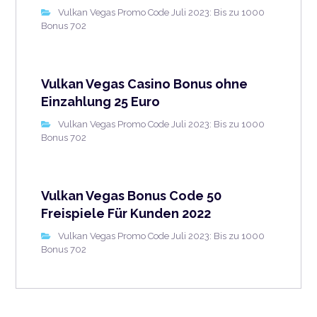
Vulkan Vegas Promo Code Juli 2023: Bis zu 1000
Bonus 702
Vulkan Vegas Casino Bonus ohne
Einzahlung 25 Euro
Vulkan Vegas Promo Code Juli 2023: Bis zu 1000
Bonus 702
Vulkan Vegas Bonus Code 50
Freispiele Für Kunden 2022
Vulkan Vegas Promo Code Juli 2023: Bis zu 1000
Bonus 702