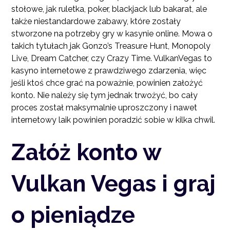
stołowe, jak ruletka, poker, blackjack lub bakarat, ale
także niestandardowe zabawy, które zostały
stworzone na potrzeby gry w kasynie online. Mowa o
takich tytułach jak Gonzo’s Treasure Hunt, Monopoly
Live, Dream Catcher, czy Crazy Time. VulkanVegas to
kasyno internetowe z prawdziwego zdarzenia, więc
jeśli ktoś chce grać na poważnie, powinien założyć
konto. Nie należy się tym jednak trwożyć, bo cały
proces został maksymalnie uproszczony i nawet
internetowy laik powinien poradzić sobie w kilka chwil.
Załóż konto w
Vulkan Vegas i graj
o pieniądze