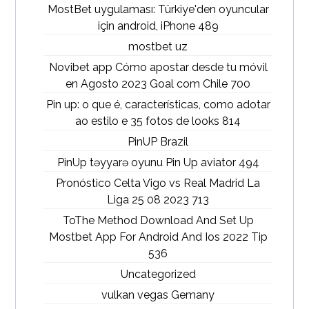
MostBet uygulaması: Türkiye'den oyuncular
için android, iPhone 489
mostbet uz
Novibet app Cómo apostar desde tu móvil
en Agosto 2023 Goal com Chile 700
Pin up: o que é, características, como adotar
ao estilo e 35 fotos de looks 814
PinUP Brazil
PinUp təyyarə oyunu Pin Up aviator 494
Pronóstico Celta Vigo vs Real Madrid La
Liga 25 08 2023 713
ToThe Method Download And Set Up
Mostbet App For Android And Ios 2022 Tip
536
Uncategorized
vulkan vegas Gemany