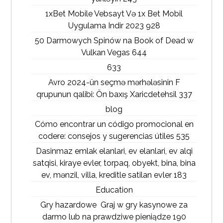
1xBet Mobile Vebsayt Və 1x Bet Mobil
Uygulama Indir 2023 928
50 Darmowych Spinów na Book of Dead w
Vulkan Vegas 644
633
Avro 2024-ün seçmə mərhələsinin F
qrupunun qalibi: Ön baxış Xaricdetehsil 337
blog
Cómo encontrar un código promocional en
codere: consejos y sugerencias útiles 535
Dasinmaz emlak elanlari, ev elanlari, ev alqi
satqisi, kiraye evler, torpaq, obyekt, bina, bina
ev, mənzil, villa, kreditle satilan evler 183
Education
Gry hazardowe ️ Graj w gry kasynowe za
darmo lub na prawdziwe pieniądze 190