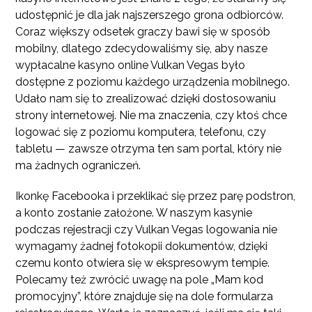
udostępnić je dla jak najszerszego grona odbiorców.
Coraz większy odsetek graczy bawi się w sposób
mobilny, dlatego zdecydowaliśmy się, aby nasze
wypłacalne kasyno online Vulkan Vegas było
dostępne z poziomu każdego urządzenia mobilnego.
Udało nam się to zrealizować dzięki dostosowaniu
strony internetowej. Nie ma znaczenia, czy ktoś chce
logować się z poziomu komputera, telefonu, czy
tabletu — zawsze otrzyma ten sam portal, który nie
ma żadnych ograniczeń.
Ikonkę Facebooka i przeklikać się przez parę podstron,
a konto zostanie założone. W naszym kasynie
podczas rejestracji czy Vulkan Vegas logowania nie
wymagamy żadnej fotokopii dokumentów, dzięki
czemu konto otwiera się w ekspresowym tempie.
Polecamy też zwrócić uwagę na pole „Mam kod
promocyjny”, które znajduje się na dole formularza