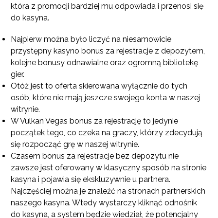
która z promocji bardziej mu odpowiada i przenosi się
do kasyna.
Najpierw można było liczyć na niesamowicie
przystępny kasyno bonus za rejestracje z depozytem,
kolejne bonusy odnawialne oraz ogromną bibliotekę
gier.
Otóż jest to oferta skierowana wyłącznie do tych
osób, które nie mają jeszcze swojego konta w naszej
witrynie.
W Vulkan Vegas bonus za rejestrację to jedynie
początek tego, co czeka na graczy, którzy zdecydują
się rozpocząć grę w naszej witrynie.
Czasem bonus za rejestracje bez depozytu nie
zawsze jest oferowany w klasyczny sposób na stronie
kasyna i pojawia się ekskluzywnie u partnera.
Najczęściej można je znaleźć na stronach partnerskich
naszego kasyna. Wtedy wystarczy kliknąć odnośnik
do kasyna, a system będzie wiedział, że potencjalny