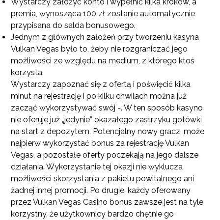
Wystarczy założyć konto i wypełnić kilka kroków, a
premia, wynosząca 100 zł zostanie automatycznie
przypisana do salda bonusowego.
Jednym z głównych założeń przy tworzeniu kasyna
Vulkan Vegas było to, żeby nie rozgraniczać jego
możliwości ze względu na medium, z którego ktoś
korzysta.
Wystarczy zapoznać się z ofertą i poświęcić kilka
minut na rejestrację i po kilku chwilach można już
zacząć wykorzystywać swój -. W ten sposób kasyno
nie oferuje już „jedynie” okazałego zastrzyku gotówki
na start z depozytem. Potencjalny nowy gracz, może
najpierw wykorzystać bonus za rejestrację Vulkan
Vegas, a pozostałe oferty poczekają na jego dalsze
działania. Wykorzystanie tej okazji nie wyklucza
możliwości skorzystania z pakietu powitalnego ani
żadnej innej promocji. Po drugie, każdy oferowany
przez Vulkan Vegas Casino bonus zawsze jest na tyle
korzystny, że użytkownicy bardzo chętnie go