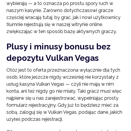
wybierają — a to oznacza po prostu spory ruch w
naszym kasynie. Zarówno dotychczasowi gracze
częściej wracają tutaj, by grać, jak i nowi użytkownicy
tłumnie rejestrują się w naszej witrynie online,
zwiększając w ten sposób bazę aktywnych graczy.
Plusy i minusy bonusu bez
depozytu Vulkan Vegas
Otóż jest to oferta przeznaczona wyłącznie dla tych
osób, które jeszcze nigdy wcześniej nie korzystały z
usług kasyna Vulkan Vegas — czyli nie mają w nim
konta, ani też nigdy go nie miały. Taki gracz musi więc
najpierw się u nas zarejestrować, wypełniając prosty
formularz rejestracyjny. Gdy już to będziesz mieć za
sobą, zaloguj się w Vulkan Vegas, podając dane, jakich
użyłeś podczas rejestracji.