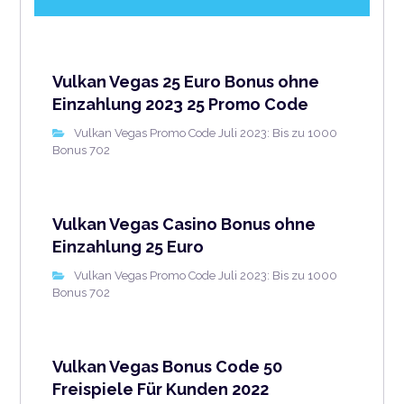
Vulkan Vegas 25 Euro Bonus ohne
Einzahlung 2023 25 Promo Code
Vulkan Vegas Promo Code Juli 2023: Bis zu 1000
Bonus 702
Vulkan Vegas Casino Bonus ohne
Einzahlung 25 Euro
Vulkan Vegas Promo Code Juli 2023: Bis zu 1000
Bonus 702
Vulkan Vegas Bonus Code 50
Freispiele Für Kunden 2022