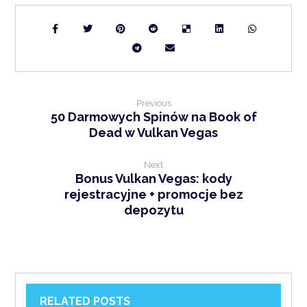
Previous
50 Darmowych Spinów na Book of
Dead w Vulkan Vegas
Next
Bonus Vulkan Vegas: kody
rejestracyjne + promocje bez
depozytu
RELATED POSTS