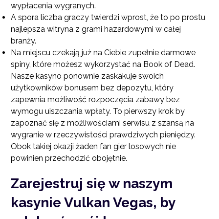
wypłacenia wygranych.
A spora liczba graczy twierdzi wprost, że to po prostu
najlepsza witryna z grami hazardowymi w całej
branży.
Na miejscu czekają już na Ciebie zupełnie darmowe
spiny, które możesz wykorzystać na Book of Dead.
Nasze kasyno ponownie zaskakuje swoich
użytkowników bonusem bez depozytu, który
zapewnia możliwość rozpoczęcia zabawy bez
wymogu uiszczania wpłaty. To pierwszy krok by
zapoznać się z możliwościami serwisu z szansą na
wygranie w rzeczywistości prawdziwych pieniędzy.
Obok takiej okazji żaden fan gier losowych nie
powinien przechodzić obojętnie.
Zarejestruj się w naszym
kasynie Vulkan Vegas, by