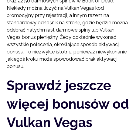
oraz aż 50 darmowych spinów w Book of Dead.
Niekiedy można liczyć na Vulkan Vegas kod
promocyjny przy rejestracji, a innym razem na
standardowy odnośnik na stronę, gdzie będzie można
odebrać natychmiast darmowe spiny lub Vulkan
Vegas bonus pieniężny. Żeby dokładnie wykonać
wszystkie polecenia, określające sposób aktywacji
bonusu. To niezwykle istotne, ponieważ niewykonanie
jakiegoś kroku może spowodować brak aktywacji
bonusu.
Sprawdź jeszcze
więcej bonusów od
Vulkan Vegas