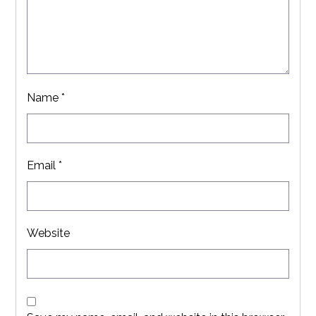
Name
*
Email
*
Website