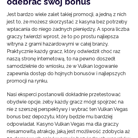
odebrać swój bonus
Jest bardzo wiele zalet takiej promocji, a jedną z nich
jest to, że możesz skorzystać z kasyna bez potrzeby
wpłacania do niego żadnych pieniędzy. A spora liczba
graczy twierdzi wprost, że to po prostu najlepsza
witryna z grami hazardowymi w całej branży.
Praktycznie każdy gracz, który odwiedził choć raz
naszą stronę internetową, to na pewno doszedł
samodzielnie do wniosku, że w Vulkan logowanie
zapewnia dostęp do hojnych bonusów i najlepszych
promocji na rynku.
Nasi eksperci postanowili dokładnie przetestować
obydwie opcje, żeby każdy gracz mógł spojrzeć na
nie z szerszej perspektywy i wybrać ten Vulkan Vegas
bonus bez depozytu, który będzie mu bardziej
odpowiadał. Kasyno Vulkan Vegas ma dla graczy
niesamowitą atrakcję, jaką jest możliwość zdobycia aż