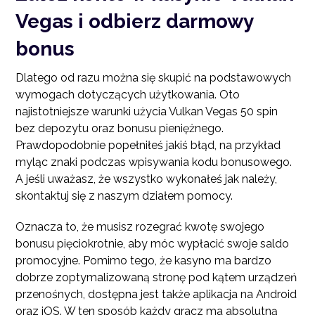
Vegas i odbierz darmowy
bonus
Dlatego od razu można się skupić na podstawowych
wymogach dotyczących użytkowania. Oto
najistotniejsze warunki użycia Vulkan Vegas 50 spin
bez depozytu oraz bonusu pieniężnego.
Prawdopodobnie popełniłeś jakiś błąd, na przykład
myląc znaki podczas wpisywania kodu bonusowego.
A jeśli uważasz, że wszystko wykonałeś jak należy,
skontaktuj się z naszym działem pomocy.
Oznacza to, że musisz rozegrać kwotę swojego
bonusu pięciokrotnie, aby móc wypłacić swoje saldo
promocyjne. Pomimo tego, że kasyno ma bardzo
dobrze zoptymalizowaną stronę pod kątem urządzeń
przenośnych, dostępna jest także aplikacja na Android
oraz iOS. W ten sposób każdy gracz ma absolutną