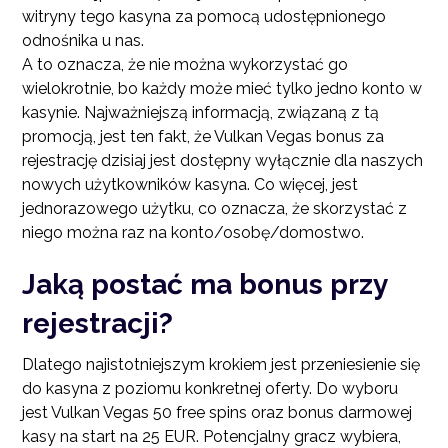
witryny tego kasyna za pomocą udostępnionego
odnośnika u nas.
A to oznacza, że nie można wykorzystać go
wielokrotnie, bo każdy może mieć tylko jedno konto w
kasynie. Najważniejszą informacją, związaną z tą
promocją, jest ten fakt, że Vulkan Vegas bonus za
rejestrację dzisiaj jest dostępny wyłącznie dla naszych
nowych użytkowników kasyna. Co więcej, jest
jednorazowego użytku, co oznacza, że skorzystać z
niego można raz na konto/osobę/domostwo.
Jaką postać ma bonus przy
rejestracji?
Dlatego najistotniejszym krokiem jest przeniesienie się
do kasyna z poziomu konkretnej oferty. Do wyboru
jest Vulkan Vegas 50 free spins oraz bonus darmowej
kasy na start na 25 EUR. Potencjalny gracz wybiera,