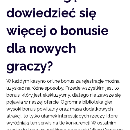
dowiedzieć się
więcej o bonusie
dla nowych
graczy?
W każdym kasyno online bonus za rejestracje można
uzyskać na różne sposoby. Przede wszystkim jest to
bonus, który jest ekskluzywny, dlatego nie zawsze się
pojawia w naszej ofercie. Ogromna biblioteka gier,
wysoki bonus powitalny oraz masa dodatkowych
atrakcji, to tylko ułamek interesujących rzeczy, które
wyróżniają ten serwis na tle konkurencji. W ostatnim
czasie do tego wszystkiego dołączył Vulkan Vegas no