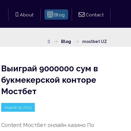
About
Blog
Contact
Blog
mostbet UZ
Выиграй 9000000 сум в
букмекерской конторе
Мостбет
August 25, 2023
Content Мостбет онлайн казино По