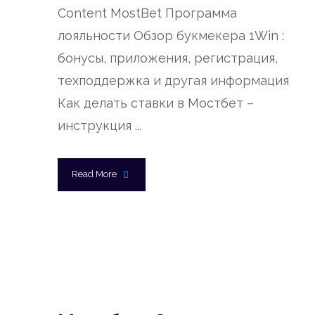
Content MostBet Программа
лояльности Обзор букмекера 1Win :
бонусы, приложения, регистрация,
техподдержка и другая информация
Как делать ставки в Мостбет –
инструкция ...
Read More