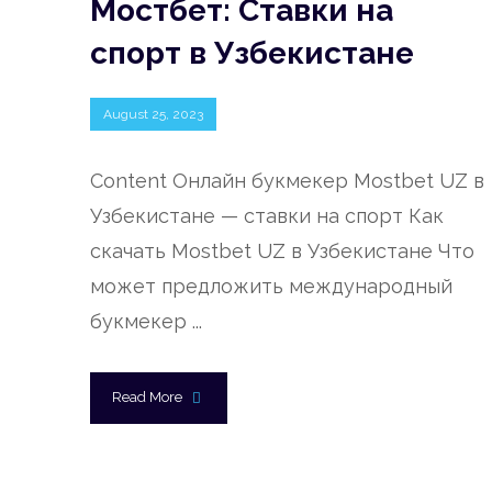
Мостбет: Ставки на
спорт в Узбекистане
August 25, 2023
Content Онлайн букмекер Mostbet UZ в
Узбекистане — ставки на спорт Как
скачать Mostbet UZ в Узбекистане Что
может предложить международный
букмекер ...
Read More