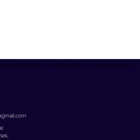
x" color1="#0d0230" id="cz_54815"][/vc_column][/vc_row]
@gmail.com
r,
ark,