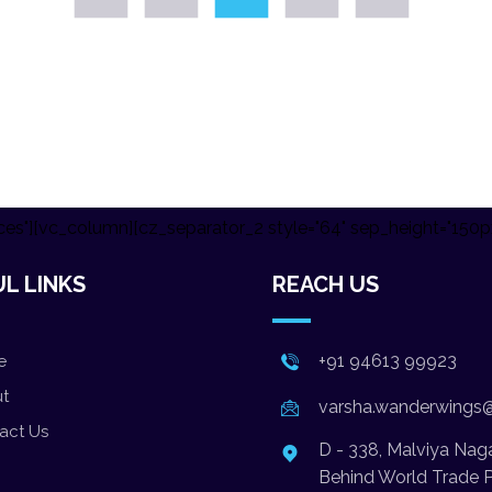
es"][vc_column][cz_separator_2 style="64" sep_height="150p
L LINKS
REACH US
+91 94613 99923
e
t
varsha.wanderwings
act Us
D - 338, Malviya Naga
Behind World Trade P