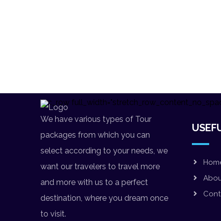
[vc_row full_width="stretch_row_content_no_spac
We have various types of Tour
USEFU
packages from which you can
select according to your needs, we
Hom
want our travelers to travel more
Abou
and more with us to a perfect
Cont
destination, where you dream once
to visit.