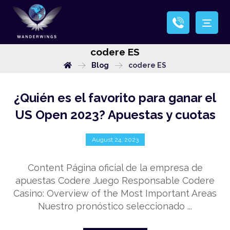
codere ES
Blog
codere ES
¿Quién es el favorito para ganar el
US Open 2023? Apuestas y cuotas
August 24, 2023
Content Página oficial de la empresa de
apuestas Codere Juego Responsable Codere
Casino: Overview of the Most Important Areas
Nuestro pronóstico seleccionado ...